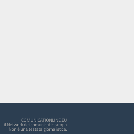
COMUNICATIONLINE.EU
il Network dei comunicati stampa
Non è una testata giornalistica.