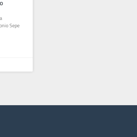
io
ia
tonio Sepe