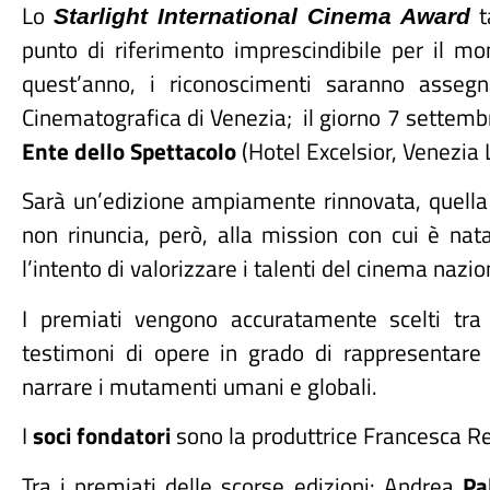
Lo
ta
Starlight International Cinema Award
punto di riferimento imprescindibile per il mo
quest’anno, i riconoscimenti saranno assegn
Cinematografica di Venezia; il giorno 7 settembr
Ente dello Spettacolo
(Hotel Excelsior, Venezia 
Sarà un’edizione ampiamente rinnovata, quella
non rinuncia, però, alla mission con cui è nata
l
’
intento di valorizzare i talenti del cinema nazio
I premiati vengono accuratamente scelti tra 
testimoni di opere in grado di rappresentare 
narrare i mutamenti umani e globali.
I
soci fondatori
sono la produttrice Francesca Re
Tra i premiati delle scorse edizioni: Andrea
Pa