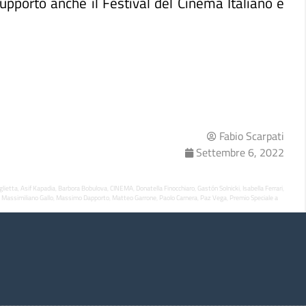
upporto anche il Festival del Cinema Italiano e
Fabio Scarpati
Settembre 6, 2022
glietta
Asif Kapadia
Barbora Bobulova
CINEMA
Donatella Finocchiaro
Gastón Solnicki
Isabella Ferrari
,
,
,
,
,
,
,
Massimiliano Gallo
Massimo Dapporto
Matteo Garrone
Paolo Carnera
Paz Vega
Premio Speciale a
,
,
,
,
,
,