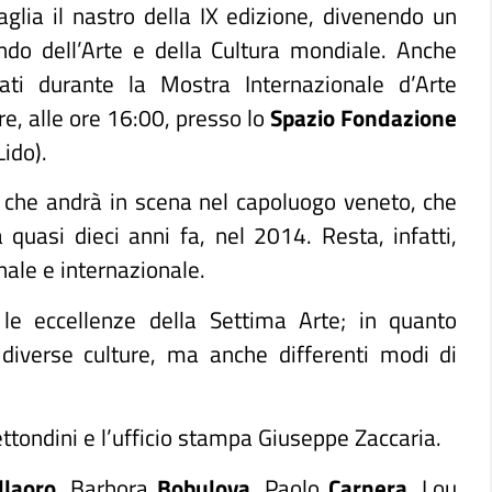
glia il nastro della IX edizione, divenendo un
ndo dell’Arte e della Cultura mondiale. Anche
ati durante la Mostra Internazionale d
’
Arte
e, alle ore 16:00, presso lo
Spazio Fondazione
Lido).
 che andrà in scena nel capoluogo veneto, che
 quasi dieci anni fa, nel 2014. Resta, infatti,
nale e internazionale.
le eccellenze della Settima Arte; in quanto
diverse culture, ma anche differenti modi di
ttondini e l’ufficio stampa Giuseppe Zaccaria.
llaoro
, Barbora
Bobulova
, Paolo
Carnera
, Lou