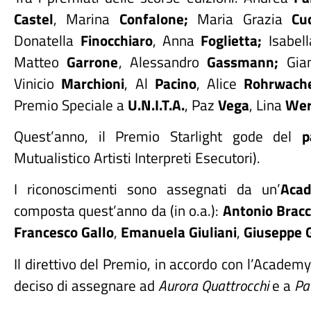
Castel
, Marina
Confalone;
Maria Grazia
Cu
Donatella
Finocchiaro
, Anna
Foglietta;
Isabel
Matteo
Garrone
, Alessandro
Gassmann;
Gia
Vinicio
Marchioni
, Al
Pacino
, Alice
Rohrwach
Premio Speciale a
U.N.I.T.A.
, Paz
Vega
, Lina
Wer
Quest’anno, il Premio Starlight gode del
p
Mutualistico Artisti Interpreti Esecutori).
I riconoscimenti sono assegnati da un’
Aca
composta quest’anno da (in o.a.):
Antonio Brac
Francesco Gallo
,
Emanuela Giuliani
,
Giuseppe 
Il direttivo del Premio, in accordo con l’Academ
deciso di assegnare ad
Aurora Quattrocchi
e a
Pao