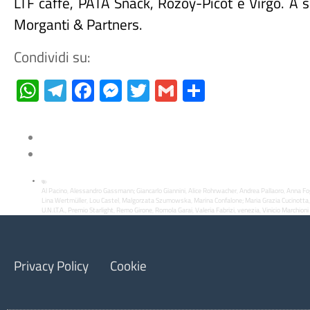
LTF caffè, PATA Snack, Rozoy-Picot e Virgo. A s
Morganti & Partners.
Condividi su:
WhatsApp
Telegram
Facebook
Messenger
Twitter
Gmail
Condividi
Al Pacino
Alessandro Gassmann; Giancarlo Giannini
Alice Rohrwacher
Andrea Pallaoro
Anna Fo
,
,
,
,
Lina Wertmüller
Lou Castel
Malgorzata Szumowska
Marina Confalone; Maria Grazia Cucinotta
,
,
,
U.N.I.T.A.
Premio Starlight
Remo Girone
Romola Garai
Valeria Fabrizi
venezia
Vinicio Marchioni
,
,
,
,
,
,
Privacy Policy
Cookie