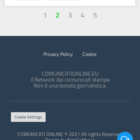
1
2
3
4
5
Privacy Policy
Cookie
COMUNICATIONLINE.EU
il Network dei comunicati stampa
Non è una testata giornalistica.
Cookie Settings
COMUNICATI ONLINE © 2021 All rights Reserved.
Design by NotiCaMania