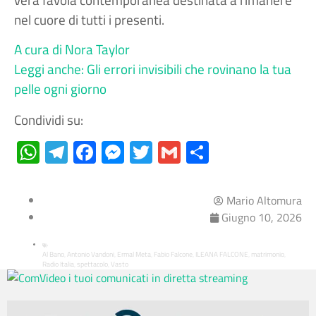
nel cuore di tutti i presenti.
A cura di Nora Taylor
Leggi anche: Gli errori invisibili che rovinano la tua
pelle ogni giorno
Condividi su:
WhatsApp
Telegram
Facebook
Messenger
Twitter
Gmail
Condividi
Mario Altomura
Giugno 10, 2026
Al Bano
Antonio Vandoni
Ermal Meta
Fabio Falcone
ILEANA FALCONE
matrimonio
,
,
,
,
,
,
Radio Italia
spettacolo
Vasto
,
,