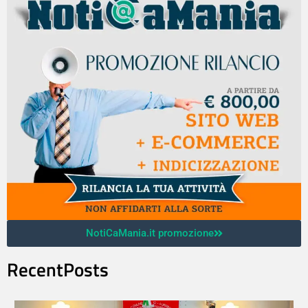
NotiCaMania.it promozione
RecentPosts