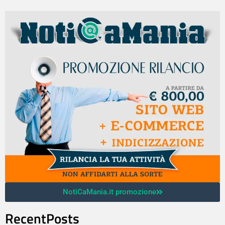
NotiCaMania.it promozione
RecentPosts