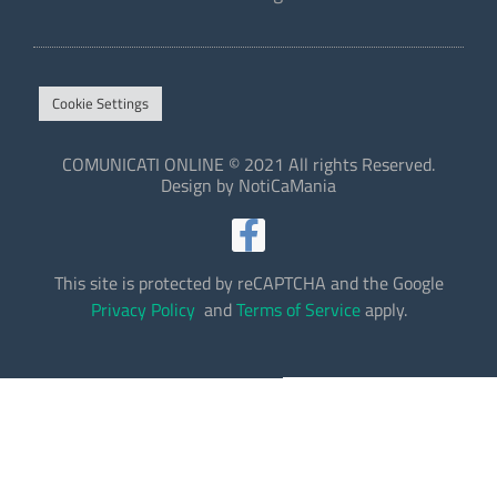
Cookie Settings
COMUNICATI ONLINE © 2021 All rights Reserved.
Design by NotiCaMania
This site is protected by reCAPTCHA and the Google
Privacy Policy
and
Terms of Service
apply.