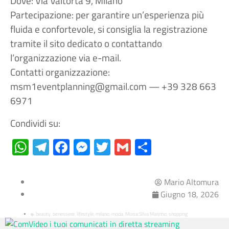
Dove: Via Valtorta 9, Milano
Partecipazione: per garantire un’esperienza più
fluida e confortevole, si consiglia la registrazione
tramite il sito dedicato o contattando
l’organizzazione via e-mail.
Contatti organizzazione:
msm1eventplanning@gmail.com — +39 328 663
6971
Condividi su:
WhatsApp
Telegram
Facebook
Messenger
Twitter
Gmail
Condividi
Mario Altomura
Giugno 18, 2026
beauty
benessere
lifestyle
milano
moda
Moisa Silva Marinho
shopping
,
,
,
,
,
,