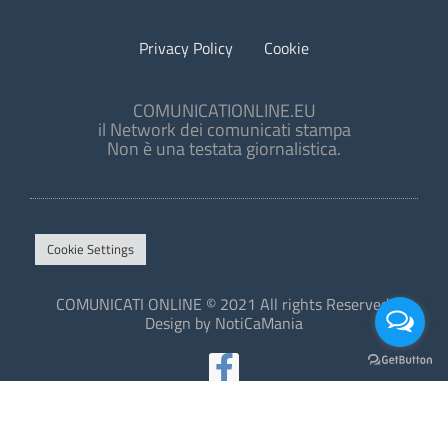
Privacy Policy
Cookie
COMUNICATIONLINE.EU
il Network dei comunicati stampa
Non è una testata giornalistica.
Cookie Settings
COMUNICATI ONLINE © 2021 All rights Reserved.
Design by NotiCaMania
This site is protected by reCAPTCHA and the Google
Privacy Policy
and
Terms of Service
apply.