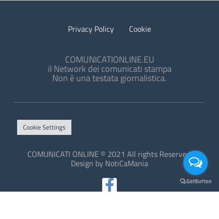
Privacy Policy
Cookie
COMUNICATIONLINE.EU
il Network dei comunicati stampa
Non è una testata giornalistica.
Cookie Settings
COMUNICATI ONLINE © 2021 All rights Reserved.
Design by NotiCaMania
This site is protected by reCAPTCHA and the Google
Privacy Policy
and
Terms of Service
apply.