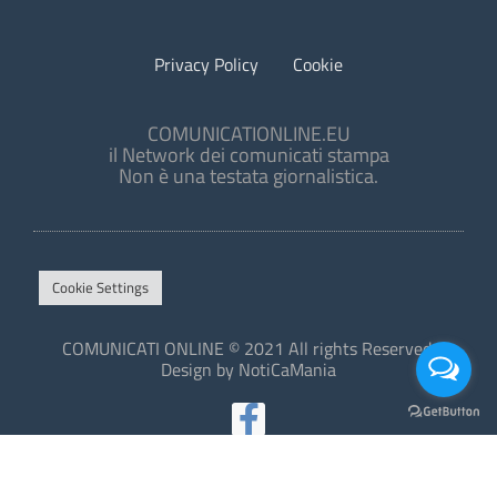
Privacy Policy
Cookie
COMUNICATIONLINE.EU
il Network dei comunicati stampa
Non è una testata giornalistica.
Cookie Settings
COMUNICATI ONLINE © 2021 All rights Reserved.
Design by NotiCaMania
This site is protected by reCAPTCHA and the Google
Privacy Policy
and
Terms of Service
apply.