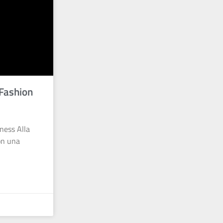
 Fashion
ness Alla
on una