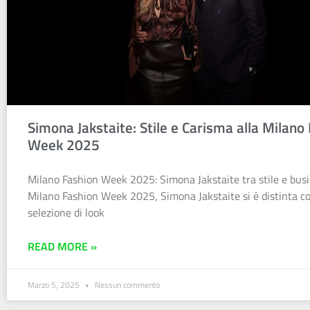
Simona Jakstaite: Stile e Carisma alla Milano
Week 2025
Milano Fashion Week 2025: Simona Jakstaite tra stile e busi
Milano Fashion Week 2025, Simona Jakstaite si è distinta c
selezione di look
READ MORE »
Marzo 5, 2025
Nessun commento