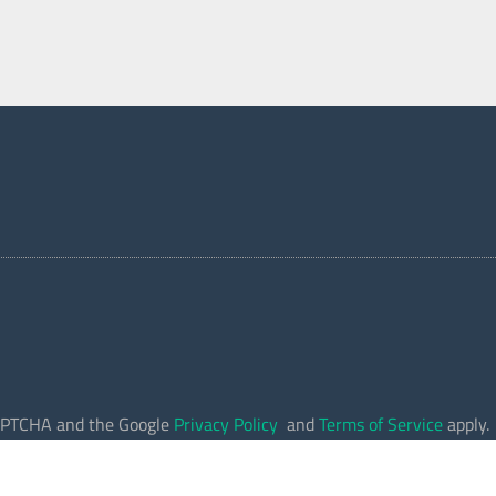
eCAPTCHA and the Google
Privacy Policy
and
Terms of Service
apply.