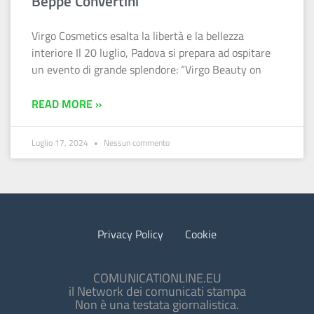
Beppe Convertini
Virgo Cosmetics esalta la libertà e la bellezza
interiore Il 20 luglio, Padova si prepara ad ospitare
un evento di grande splendore: “Virgo Beauty on
READ MORE »
Luglio 17, 2024
Nessun commento
Privacy Policy
Cookie
COMUNICATIONLINE.EU
il Network dei comunicati stampa
Non è una testata giornalistica.