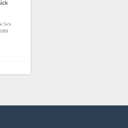
ick
e Sick
 089