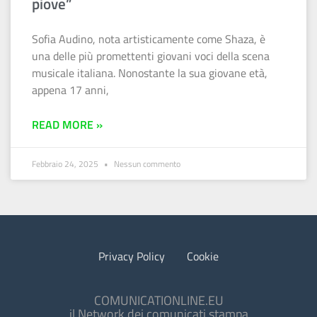
piove”
Sofia Audino, nota artisticamente come Shaza, è
una delle più promettenti giovani voci della scena
musicale italiana. Nonostante la sua giovane età,
appena 17 anni,
READ MORE »
Febbraio 24, 2025
Nessun commento
Privacy Policy
Cookie
COMUNICATIONLINE.EU
il Network dei comunicati stampa