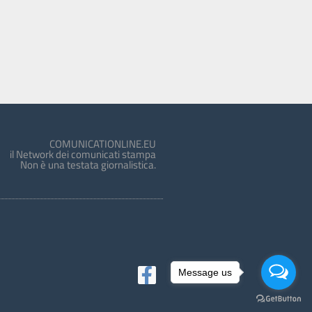
COMUNICATIONLINE.EU
il Network dei comunicati stampa
Non è una testata giornalistica.
Message us