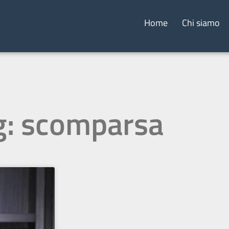
Home
Chi siamo
g: scomparsa