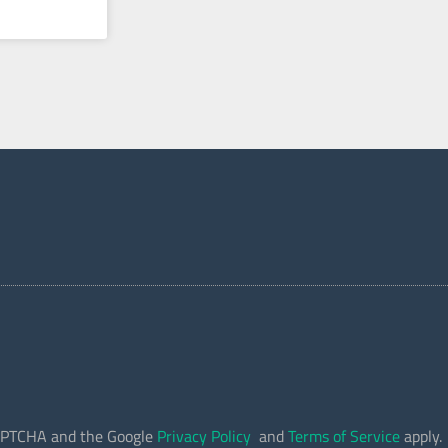
eCAPTCHA and the Google
Privacy Policy
and
Terms of Service
apply.