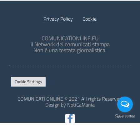
Privacy Policy
Cookie
COMUNICATIONLINE.EU
il Network dei comunicati stampa
Non è una testata giornalistica.
Cookie Settings
COMUNICATI ONLINE © 2021 All rights Reserved.
Design by NotiCaMania
This site is protected by reCAPTCHA and the Google
Privacy Policy
and
Terms of Service
apply.