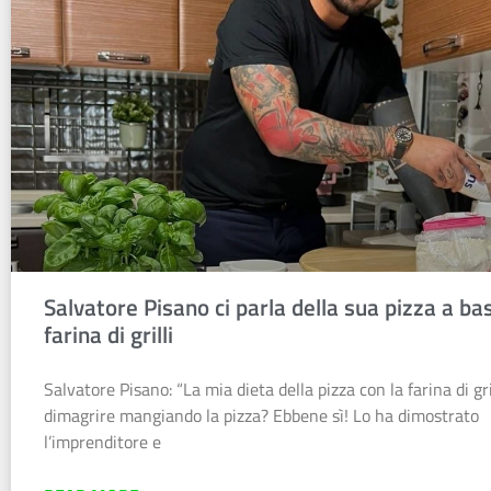
Salvatore Pisano ci parla della sua pizza a ba
farina di grilli
Salvatore Pisano: “La mia dieta della pizza con la farina di gri
dimagrire mangiando la pizza? Ebbene sì! Lo ha dimostrato
l’imprenditore e