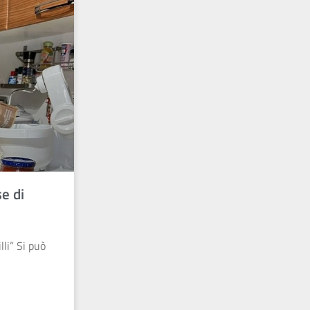
se di
lli” Si può