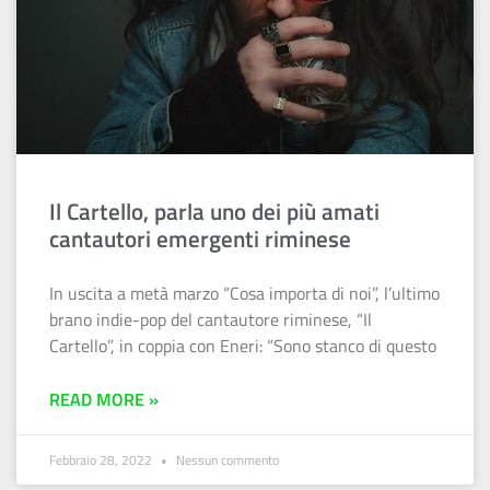
Il Cartello, parla uno dei più amati
cantautori emergenti riminese
In uscita a metà marzo “Cosa importa di noi”, l’ultimo
brano indie-pop del cantautore riminese, “Il
Cartello”, in coppia con Eneri: “Sono stanco di questo
READ MORE »
Febbraio 28, 2022
Nessun commento