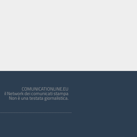
COMUNICATIONLINE.EU
il Network dei comunicati stampa
Non è una testata giornalistica.