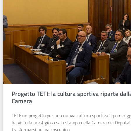
Progetto TETI: la cultura sportiva riparte dall
Camera
TETI: un progetto per una nuova cultura sportiva Il pomerigg
ha visto la prestigiosa sala stampa della Camera dei Deputat
trasformarsi nel palcoscenico