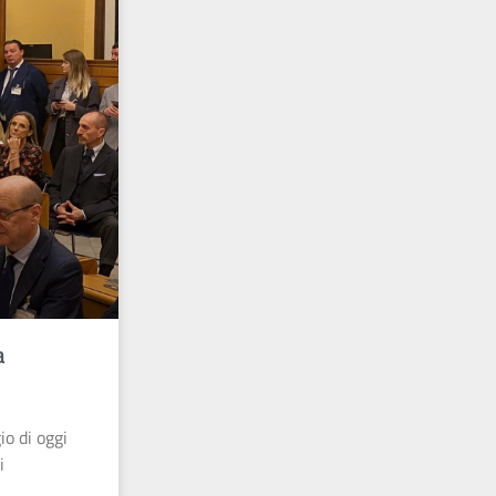
a
io di oggi
i