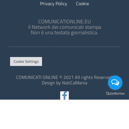
Privacy Policy
Cookie
COMUNICATIONLINE.EU
il Network dei comunicati stampa
Non è una testata giornalistica.
Cookie Settings
COMUNICATI ONLINE © 2021 All rights Reserved.
Design by NotiCaMania
This site is protected by reCAPTCHA and the Google
Privacy Policy
and
Terms of Service
apply.