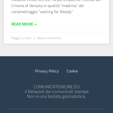
Cinema di Venezia in qualità “madrina” del
cortometraggio “waiting for Woody”
READ MORE »
Maggio 4, 2021
Nessun commento
Privacy Policy
Cookie
COMUNICATIONLINE.EU
il Network dei comunicati stampa
Non è una testata giornalistica.