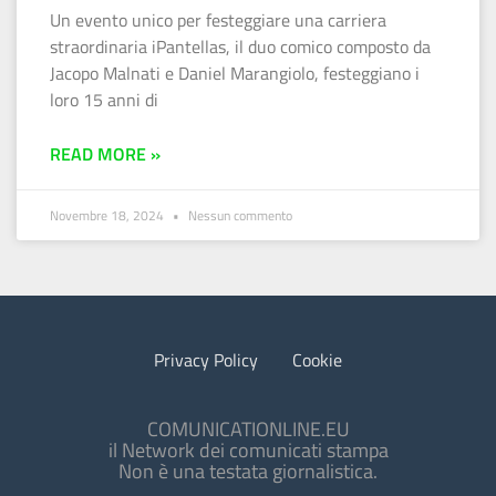
Un evento unico per festeggiare una carriera
straordinaria iPantellas, il duo comico composto da
Jacopo Malnati e Daniel Marangiolo, festeggiano i
loro 15 anni di
READ MORE »
Novembre 18, 2024
Nessun commento
Privacy Policy
Cookie
COMUNICATIONLINE.EU
il Network dei comunicati stampa
Non è una testata giornalistica.