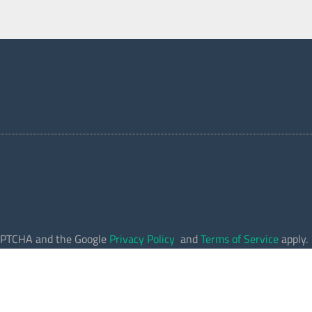
eCAPTCHA and the Google
Privacy Policy
and
Terms of Service
apply.