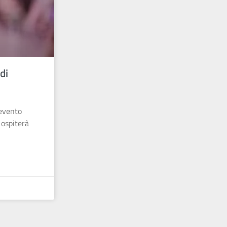
di
 evento
 ospiterà