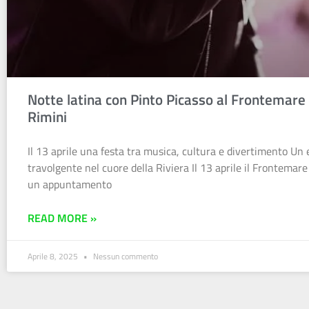
Notte latina con Pinto Picasso al Frontemare 
Rimini
Il 13 aprile una festa tra musica, cultura e divertimento Un
travolgente nel cuore della Riviera Il 13 aprile il Frontemare
un appuntamento
READ MORE »
Aprile 8, 2025
Nessun commento