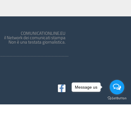
COMUNICATIONLINE.EU
il Network dei comunicati stampa
Non è una testata giornalistica.
Message us