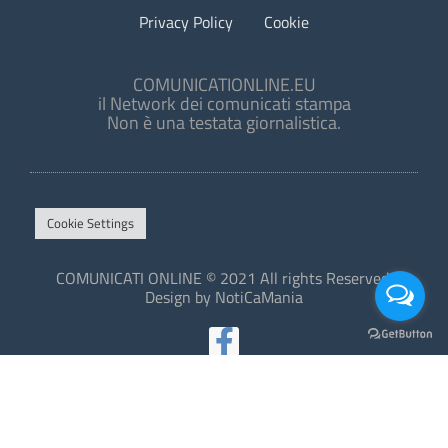
Privacy Policy
Cookie
COMUNICATIONLINE.EU
il Network dei comunicati stampa
Non è una testata giornalistica.
Cookie Settings
COMUNICATI ONLINE © 2021 All rights Reserved.
Design by NotiCaMania
This site is protected by reCAPTCHA and the Google
Privacy Policy
and
Terms of Service
apply.