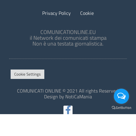
Privacy Policy
Cookie
COMUNICATIONLINE.EU
il Network dei comunicati stampa
Non è una testata giornalistica.
Cookie Settings
COMUNICATI ONLINE © 2021 All rights Reserved.
Design by NotiCaMania
This site is protected by reCAPTCHA and the Google
Privacy Policy
and
Terms of Service
apply.