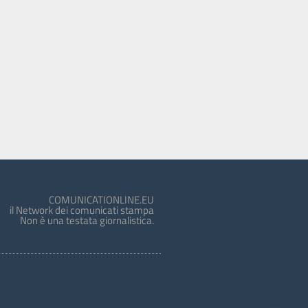
COMUNICATIONLINE.EU
il Network dei comunicati stampa
Non è una testata giornalistica.