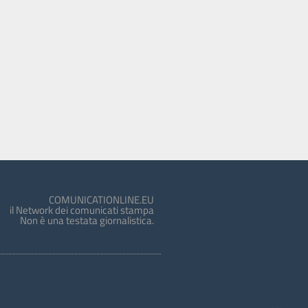
COMUNICATIONLINE.EU
il Network dei comunicati stampa
Non è una testata giornalistica.