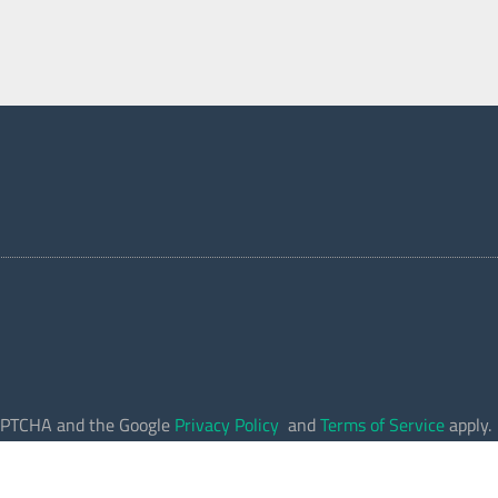
eCAPTCHA and the Google
Privacy Policy
and
Terms of Service
apply.