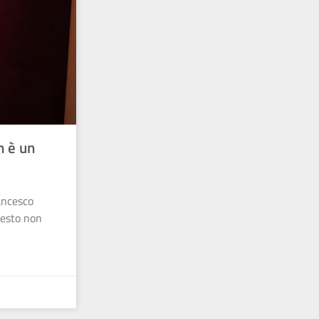
n è un
ancesco
uesto non