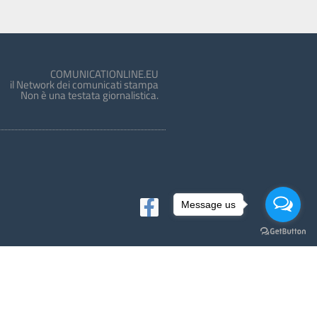
COMUNICATIONLINE.EU
il Network dei comunicati stampa
Non è una testata giornalistica.
Message us