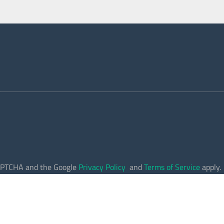
eCAPTCHA and the Google
Privacy Policy
and
Terms of Service
apply.