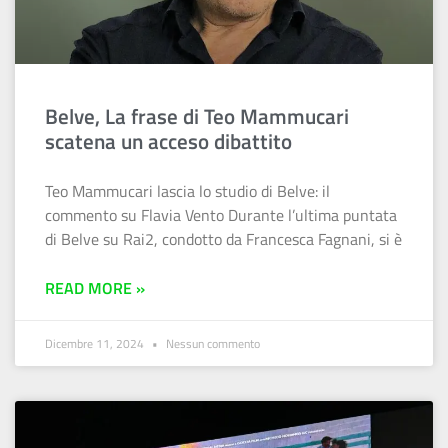
Belve, La frase di Teo Mammucari
scatena un acceso dibattito
Teo Mammucari lascia lo studio di Belve: il
commento su Flavia Vento Durante l’ultima puntata
di Belve su Rai2, condotto da Francesca Fagnani, si è
READ MORE »
Dicembre 11, 2024
Nessun commento