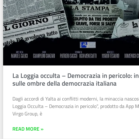
La Loggia occulta – Democrazia in pericolo: 
sulle ombre della democrazia italiana
Dagli accordi di Yalta ai conflitti moderni, la minaccia nasco
Loggia Occulta – Democrazia in pericolo“, prodotto da App M
Virgo Group, è
READ MORE »