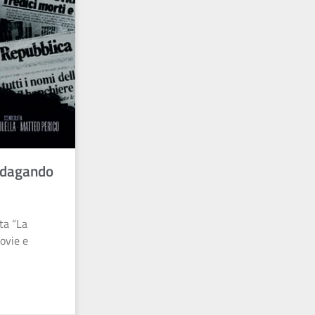
indagando
sta “La
ovie e