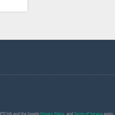
eCAPTCHA and the Google
Privacy Policy
and
Terms of Service
apply.