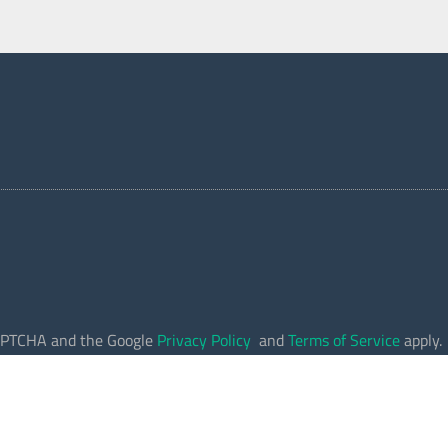
eCAPTCHA and the Google
Privacy Policy
and
Terms of Service
apply.