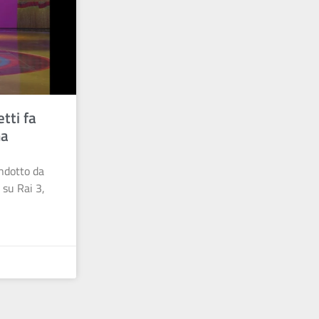
etti fa
na
ondotto da
 su Rai 3,