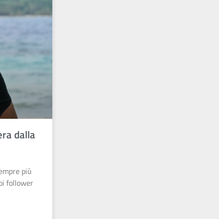
era dalla
empre più
oi follower