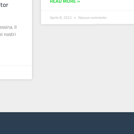
READ MORE »
ttor
Aprile 8, 2022
Nessun commento
ssina. Il
i nostri