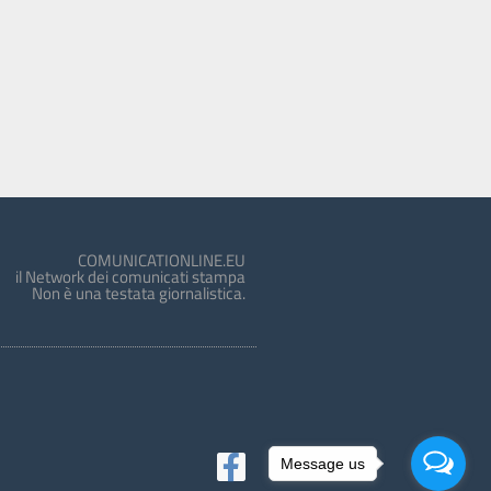
COMUNICATIONLINE.EU
il Network dei comunicati stampa
Non è una testata giornalistica.
Message us