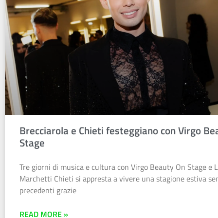
Brecciarola e Chieti festeggiano con Virgo B
Stage
Tre giorni di musica e cultura con Virgo Beauty On Stage e 
Marchetti Chieti si appresta a vivere una stagione estiva se
precedenti grazie
READ MORE »