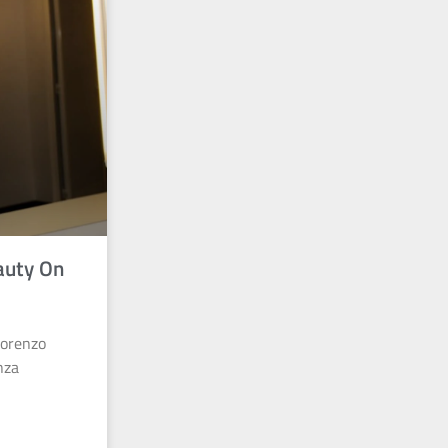
eauty On
Lorenzo
nza