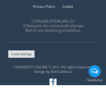
Privacy Policy
Cookie
COMUNICATIONLINE.EU
il Network dei comunicati stampa
Non è una testata giornalistica.
Cookie Settings
COMUNICATI ONLINE © 2021 All rights Reserved.
Design by NotiCaMania
This site is protected by reCAPTCHA and the Google
Privacy Policy
and
Terms of Service
apply.