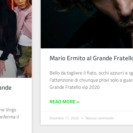
Mario Ermito al Grande Fratell
Bello da togliere il fiato, occhi azzurri e
l’attenzione di chiunque provi solo a guar
rande
Grande Fratello vip 2020
READ MORE »
ne Virgo
onferma il
Dicembre 17, 2020
Nessun commento