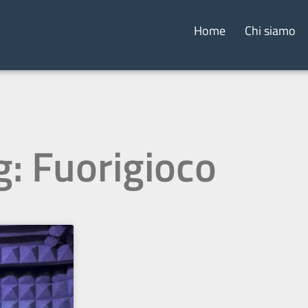
Home
Chi siamo
g: Fuorigioco