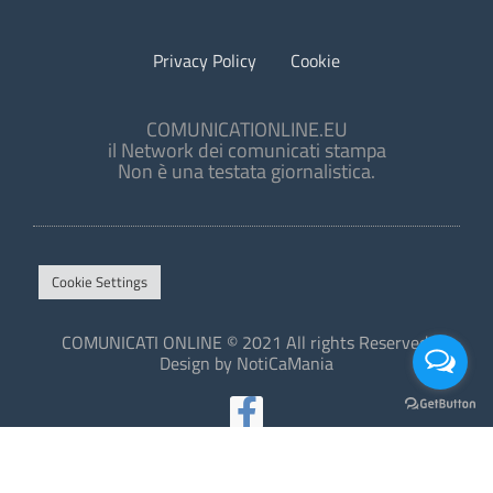
Privacy Policy
Cookie
COMUNICATIONLINE.EU
il Network dei comunicati stampa
Non è una testata giornalistica.
Cookie Settings
COMUNICATI ONLINE © 2021 All rights Reserved.
Design by NotiCaMania
This site is protected by reCAPTCHA and the Google
Privacy Policy
and
Terms of Service
apply.