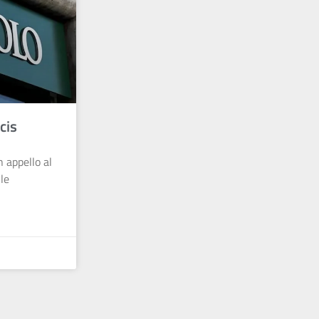
cis
n appello al
le