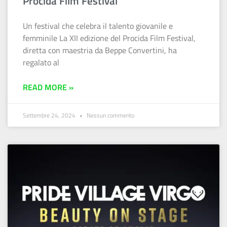
Procida Film Festival
Un festival che celebra il talento giovanile e
femminile La XII edizione del Procida Film Festival,
diretta con maestria da Beppe Convertini, ha
regalato al
READ MORE »
Settembre 24, 2024
Nessun commento