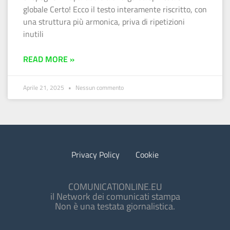
globale Certo! Ecco il testo interamente riscritto, con
una struttura più armonica, priva di ripetizioni
inutili
READ MORE »
Aprile 21, 2025
Nessun commento
Privacy Policy
Cookie
COMUNICATIONLINE.EU
il Network dei comunicati stampa
Non è una testata giornalistica.