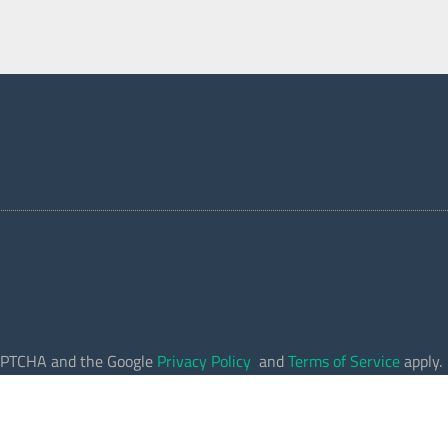
eCAPTCHA and the Google
Privacy Policy
and
Terms of Service
apply.