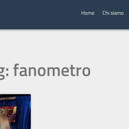
Home
Chi siamo
g: fanometro