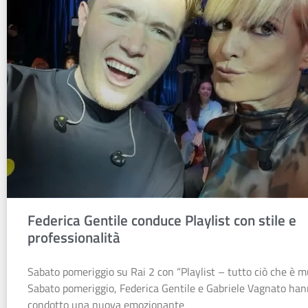
Federica Gentile conduce Playlist con stile e
professionalità
Sabato pomeriggio su Rai 2 con “Playlist – tutto ciò che è m
Sabato pomeriggio, Federica Gentile e Gabriele Vagnato ha
condotto una nuova emozionante