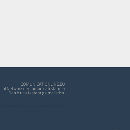
COMUNICATIONLINE.EU
il Network dei comunicati stampa
Non è una testata giornalistica.