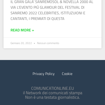
IL GRAN GALA’ SANREMOSOL & NOVELLA 2000 AL
VIA L’EVENTO PIÙ GLAMOUR DEL FESTIVAL DI
SANREMO 2022 CELEBRITIES, ISTITUZUIONI E
CANTANTI, I PREMIATI DI QUESTA
READ MORE »
Gennaio 20, 2022
Nessun commento
Privacy Policy
Cookie
COMUNICATIONLINE.EU
il Network dei comunicati stampa
Non è una testata giornalistica.