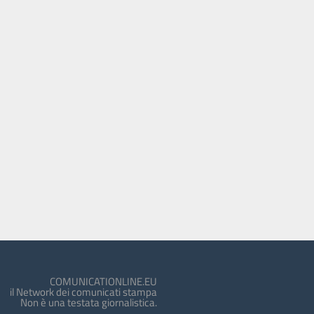
COMUNICATIONLINE.EU
il Network dei comunicati stampa
Non è una testata giornalistica.