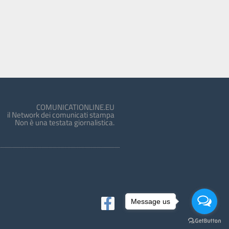
COMUNICATIONLINE.EU
il Network dei comunicati stampa
Non è una testata giornalistica.
Message us