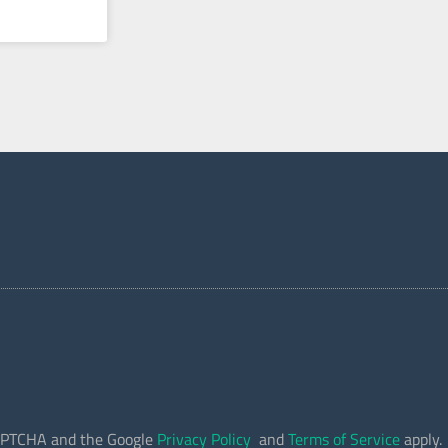
eCAPTCHA and the Google
Privacy Policy
and
Terms of Service
apply.