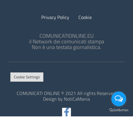
Privacy Policy
Cookie
COMUNICATIONLINE.EU
il Network dei comunicati stampa
Non è una testata giornalistica.
Cookie Settings
COMUNICATI ONLINE © 2021 All rights Reserved.
Design by NotiCaMania
This site is protected by reCAPTCHA and the Google
Privacy Policy
and
Terms of Service
apply.