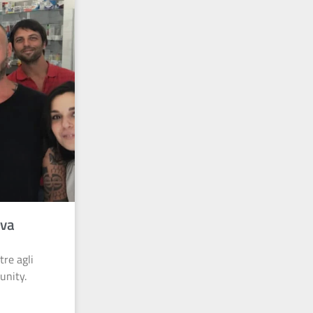
iva
tre agli
unity.