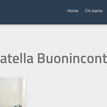
Home
Chi siamo
atella Buonincont