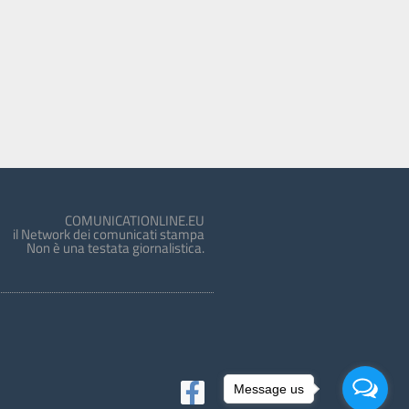
COMUNICATIONLINE.EU
il Network dei comunicati stampa
Non è una testata giornalistica.
Message us