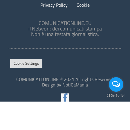
Privacy Policy
Cookie
COMUNICATIONLINE.EU
il Network dei comunicati stampa
Non è una testata giornalistica.
Cookie Settings
COMUNICATI ONLINE © 2021 All rights Reserved.
Design by NotiCaMania
This site is protected by reCAPTCHA and the Google
Privacy Policy
and
Terms of Service
apply.