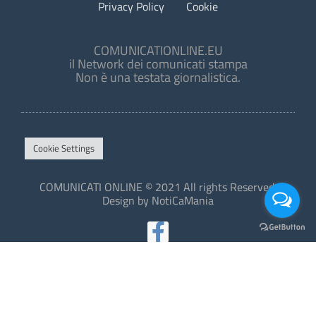
Privacy Policy
Cookie
COMUNICATIONLINE.EU
il Network dei comunicati stampa
Non è una testata giornalistica.
Cookie Settings
COMUNICATI ONLINE © 2021 All rights Reserved.
Design by NotiCaMania
This site is protected by reCAPTCHA and the Google
Privacy Policy
and
Terms of Service
apply.