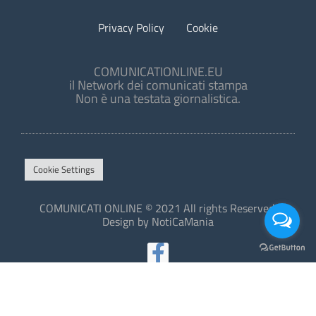
Privacy Policy
Cookie
COMUNICATIONLINE.EU
il Network dei comunicati stampa
Non è una testata giornalistica.
Cookie Settings
COMUNICATI ONLINE © 2021 All rights Reserved.
Design by NotiCaMania
This site is protected by reCAPTCHA and the Google
Privacy Policy
and
Terms of Service
apply.